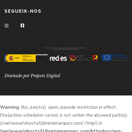
SEGUEIX-NOS
Diseñado por Projecte Digital
Warning
: file_exists(): open_basedir restriction in effect.
File(action-scheduler-ca.mo) is not within the allowed path(s):
(/var/www/vhosts/llibreriamarquez.com/:/tmp/) in
/var/www/vhosts/llibreriamarquez.com/httpdocs/wp-