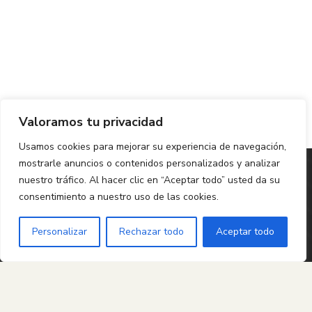
Valoramos tu privacidad
Usamos cookies para mejorar su experiencia de navegación,
mostrarle anuncios o contenidos personalizados y analizar
nuestro tráfico. Al hacer clic en “Aceptar todo” usted da su
consentimiento a nuestro uso de las cookies.
CONTÁCTANOS
Personalizar
Rechazar todo
Aceptar todo
Susanna Marquez Novo
38855884Y
Muralla de Sant Llorenç, 2
08302 Mataró, Barcelona